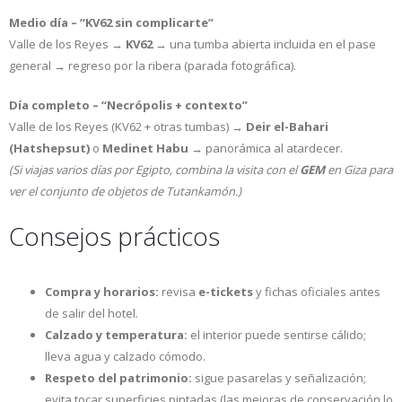
Medio día – “KV62 sin complicarte”
Valle de los Reyes →
KV62
→ una tumba abierta incluida en el pase
general → regreso por la ribera (parada fotográfica).
Día completo – “Necrópolis + contexto”
Valle de los Reyes (KV62 + otras tumbas) →
Deir el-Bahari
(Hatshepsut)
o
Medinet Habu
→ panorámica al atardecer.
(Si viajas varios días por Egipto, combina la visita con el
GEM
en Giza para
ver el conjunto de objetos de Tutankamón.)
Consejos prácticos
Compra y horarios:
revisa
e-tickets
y fichas oficiales antes
de salir del hotel.
Calzado y temperatura:
el interior puede sentirse cálido;
lleva agua y calzado cómodo.
Respeto del patrimonio:
sigue pasarelas y señalización;
evita tocar superficies pintadas (las mejoras de conservación lo