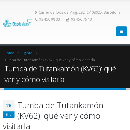
Carrer del Dos de Maig, 282, CP 08025, Barcelona
93 450 98 33
93 456 75 13
Home
Egipto
Tumba de Tutankamón (KV62): qué ver y cómo visitarla
Tumba de Tutankamón (KV62): qué
ver y cómo visitarla
Tumba de Tutankamón
26
(KV62): qué ver y cómo
Ene
visitarla