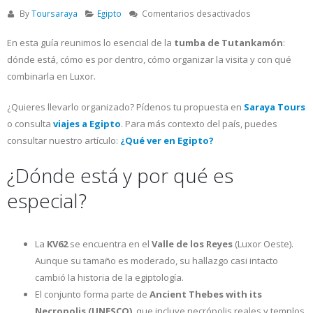
en
By
Toursaraya
Egipto
Comentarios desactivados
Tumba
de
En esta guía reunimos lo esencial de la
tumba de Tutankamón
:
Tutankamón
dónde está, cómo es por dentro, cómo organizar la visita y con qué
(KV62):
combinarla en Luxor.
qué
ver
¿Quieres llevarlo organizado? Pídenos tu propuesta en
Saraya Tours
y
o consulta
viajes a Egipto
. Para más contexto del país, puedes
cómo
visitarla
consultar nuestro artículo:
¿Qué ver en Egipto?
¿Dónde está y por qué es
especial?
La
KV62
se encuentra en el
Valle de los Reyes
(Luxor Oeste).
Aunque su tamaño es moderado, su hallazgo casi intacto
cambió la historia de la egiptología.
El conjunto forma parte de
Ancient Thebes with its
Necropolis (UNESCO)
, que incluye necrópolis reales y templos