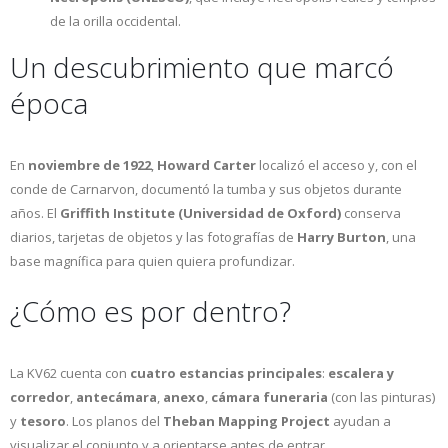
de la orilla occidental.
Un descubrimiento que marcó
época
En
noviembre de 1922
,
Howard Carter
localizó el acceso y, con el
conde de Carnarvon, documentó la tumba y sus objetos durante
años. El
Griffith Institute (Universidad de Oxford)
conserva
diarios, tarjetas de objetos y las fotografías de
Harry Burton
, una
base magnífica para quien quiera profundizar.
¿Cómo es por dentro?
La KV62 cuenta con
cuatro estancias principales
:
escalera y
corredor
,
antecámara
,
anexo
,
cámara funeraria
(con las pinturas)
y
tesoro
. Los planos del
Theban Mapping Project
ayudan a
visualizar el conjunto y a orientarse antes de entrar.