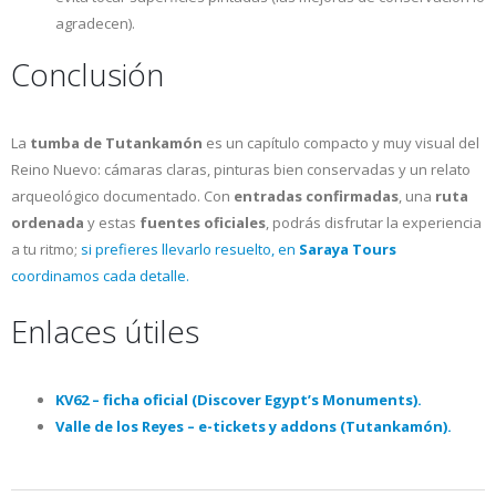
agradecen).
Conclusión
La
tumba de Tutankamón
es un capítulo compacto y muy visual del
Reino Nuevo: cámaras claras, pinturas bien conservadas y un relato
arqueológico documentado. Con
entradas confirmadas
, una
ruta
ordenada
y estas
fuentes oficiales
, podrás disfrutar la experiencia
a tu ritmo;
si prefieres llevarlo resuelto, en
Saraya Tours
coordinamos cada detalle.
Enlaces útiles
KV62 – ficha oficial (Discover Egypt’s Monuments).
Valle de los Reyes – e-tickets y addons (Tutankamón).