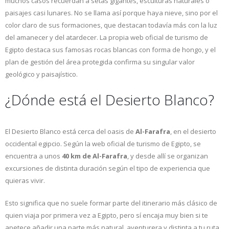
muchos casos recuerdan a setas gigantes, esculturas naturales o
paisajes casi lunares. No se llama así porque haya nieve, sino por el
color claro de sus formaciones, que destacan todavía más con la luz
del amanecer y del atardecer. La propia web oficial de turismo de
Egipto destaca sus famosas rocas blancas con forma de hongo, y el
plan de gestión del área protegida confirma su singular valor
geológico y paisajístico.
¿Dónde está el Desierto Blanco?
El Desierto Blanco está cerca del oasis de
Al-Farafra
, en el desierto
occidental egipcio. Según la web oficial de turismo de Egipto, se
encuentra a unos
40 km de Al-Farafra
, y desde allí se organizan
excursiones de distinta duración según el tipo de experiencia que
quieras vivir.
Esto significa que no suele formar parte del itinerario más clásico de
quien viaja por primera vez a Egipto, pero sí encaja muy bien si te
apetece añadir una parte más natural, aventurera y distinta a tu ruta.