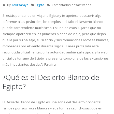
en
By
Toursaraya
Egipto
Comentarios desactivados
Desierto
Blanco
Si estás pensando en viajar a Egipto y te apetece descubrir algo
Egipto:
diferente a las pirámides, los templos o el Nilo, el Desierto Blanco
qué
puede sorprenderte muchísimo. Es uno de esos lugares que no
es,
siempre aparecen en los primeros planes de viaje, pero que dejan
dónde
huella por su paisaje, su silencio y sus formaciones rocosas blancas,
está
y
moldeadas por el viento durante siglos. El área protegida está
por
reconocida oficialmente por la autoridad ambiental egipcia, y la web
qué
oficial de turismo de Egipto la presenta como una de las excursiones
merece
más impactantes desde Al-Farafra.
la
pena
¿Qué es el Desierto Blanco de
Egipto?
El Desierto Blanco de Egipto es una zona del desierto occidental
famosa por sus rocas blancas y sus formas caprichosas, que en