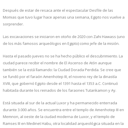
de
Luxor
Después de estar de resaca ante el espectacular Desfile de las
Momias que tuvo lugar hace apenas una semana, Egipto nos vuelve a
sorprender.
Las excavaciones se iniciaron en otoño de 2020 con Zahi Hawass (uno
de los más famosos arqueólogos en Egipto) como jefe de la misión.
Hasta el pasado jueves no se ha hecho público el descubrimiento. La
ciudad parece recibir el nombre de El Ascenso de Atón aunque
también se la está llamando: la Ciudad Dorada Perdida. Se cree que
se fundó por el faraón Amenhotep III, el noveno rey de la dinastía
XVIII, que gobernó Egipto desde el 1391 hasta el 1353 a.C. Continuó
habitada durante los reinados de los faraones Tutankamon y Ay.
Está situada al sur de la actual Luxor y ha permanecido enterrada
durante 3.000 años. Se encuentra entre el templo de Amenhotep III en
Memnon, al oeste de la ciudad moderna de Luxor, y el templo de
Ramses III en Medinet Habu, otra localidad arqueológica situada en la