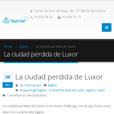
Carrer del Dos de Maig, 282, CP 08025, Barcelona
93 450 98 33
93 456 75 13
Home
Egipto
La ciudad perdida de Luxor
La ciudad perdida de Luxor
La ciudad perdida de Luxor
09
Abr
By
Toursaraya
Egipto
Arqueología Egipto
,
Ciudad Perdida de Luxor
,
egipto
,
Luxor
en
Comentarios desactivados
La
ciudad
La ciudad perdida de Luxor es el nuevo hallazgo con el que hace unos
perdida
días nos sorprendía Egipto.