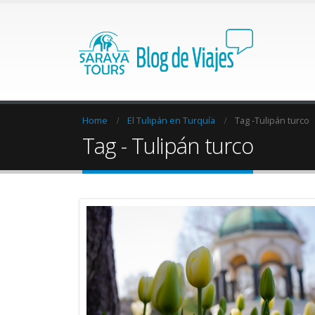
Home
El Tulipán en Turquía
Tag -
Tulipán turco
Tag - Tulipán turco