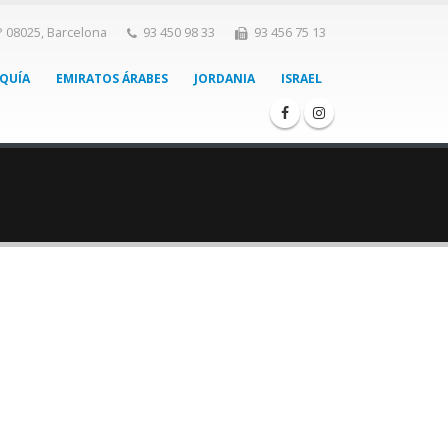
P 08025, Barcelona
93 450 98 33
93 456 75 13
QUÍA
EMIRATOS ÁRABES
JORDANIA
ISRAEL