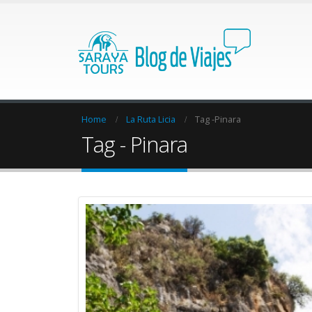
Home
La Ruta Licia
Tag -
Pinara
Tag - Pinara