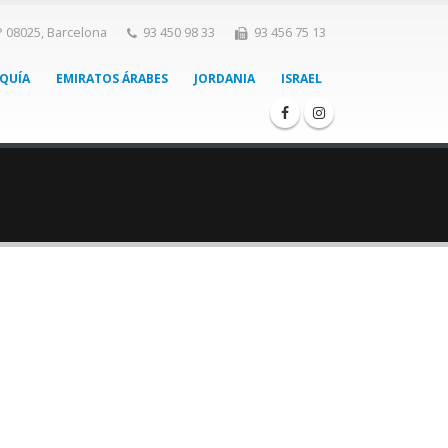
P 08025, Barcelona
93 450 98 33
93 456 75 13
QUÍA
EMIRATOS ÁRABES
JORDANIA
ISRAEL