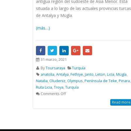
antigua región del sudoeste de Asia Menor. Está
situada a lo largo de las actuales provincias turcas
de Antalya y Mügla.
(más…)
31 marzo, 2021
By
Toursaraya
Turquía
anatolia
,
Antalya
,
Fethiye
,
Janto
,
Leton
,
Licia
,
Mügla
,
Natalia
,
Oludeniz
,
Olympus
,
Península de Teke
,
Pinara
,
Ruta Licia
,
Troya
,
Turquía
Comments Off
Read more.