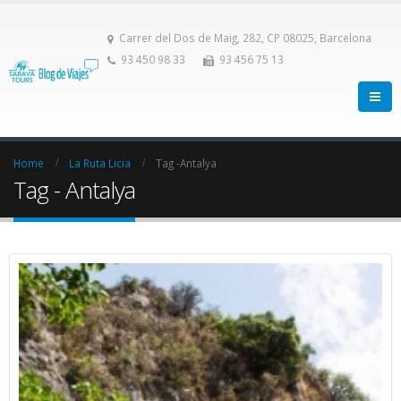
Carrer del Dos de Maig, 282, CP 08025, Barcelona
93 450 98 33
93 456 75 13
Home
La Ruta Licia
Tag -
Antalya
Tag - Antalya