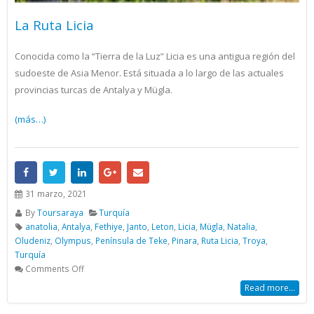
La Ruta Licia
Conocida como la “Tierra de la Luz” Licia es una antigua región del
sudoeste de Asia Menor. Está situada a lo largo de las actuales
provincias turcas de Antalya y Mügla.
(más…)
31 marzo, 2021
By
Toursaraya
Turquía
anatolia
,
Antalya
,
Fethiye
,
Janto
,
Leton
,
Licia
,
Mügla
,
Natalia
,
Oludeniz
,
Olympus
,
Península de Teke
,
Pinara
,
Ruta Licia
,
Troya
,
Turquía
Comments Off
Read more...