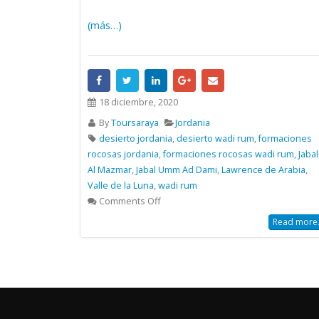
(más…)
18 diciembre, 2020
By
Toursaraya
Jordania
desierto jordania
,
desierto wadi rum
,
formaciones
rocosas jordania
,
formaciones rocosas wadi rum
,
Jabal
Al Mazmar
,
Jabal Umm Ad Dami
,
Lawrence de Arabia
,
Valle de la Luna
,
wadi rum
Comments Off
Read more.