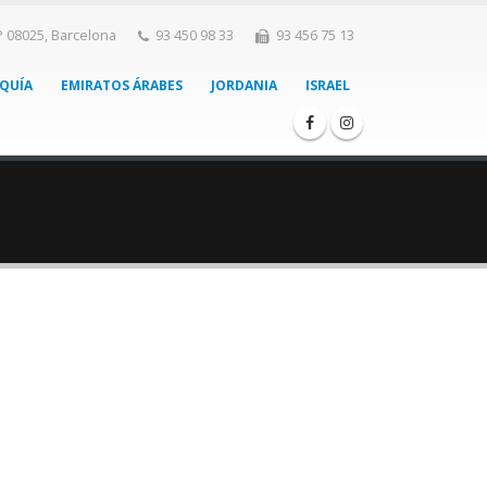
P 08025, Barcelona
93 450 98 33
93 456 75 13
QUÍA
EMIRATOS ÁRABES
JORDANIA
ISRAEL