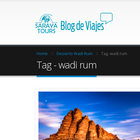
Home
Desierto Wadi Rum
Tag -
wadi rum
Tag - wadi rum