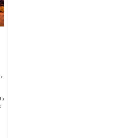
te
tá
o