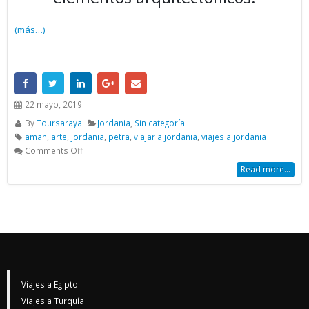
(más…)
22 mayo, 2019
By
Toursaraya
Jordania
,
Sin categoría
aman
,
arte
,
jordania
,
petra
,
viajar a jordania
,
viajes a jordania
Comments Off
Read more...
Viajes a Egipto
Viajes a Turquía