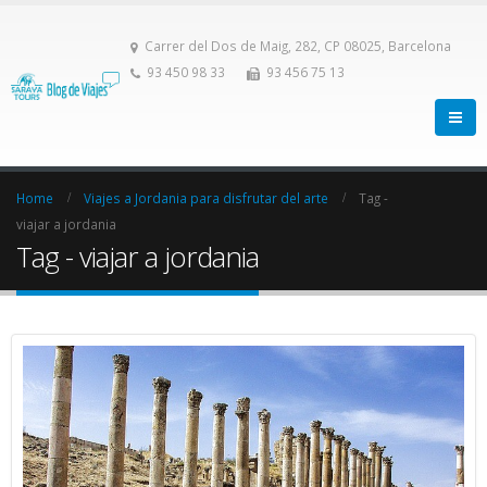
Carrer del Dos de Maig, 282, CP 08025, Barcelona
93 450 98 33
93 456 75 13
Home
Viajes a Jordania para disfrutar del arte
Tag -
viajar a jordania
Tag - viajar a jordania