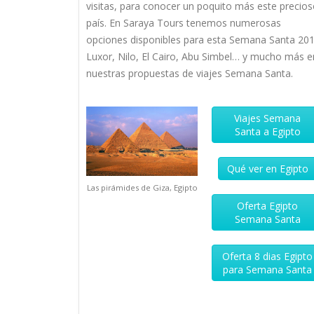
visitas, para conocer un poquito más este precio
país. En Saraya Tours tenemos numerosas
opciones disponibles para esta Semana Santa 201
Luxor, Nilo, El Cairo, Abu Simbel… y mucho más e
nuestras propuestas de viajes Semana Santa.
Viajes Semana
Santa a Egipto
Qué ver en Egipto
Las pirámides de Giza, Egipto
Oferta Egipto
Semana Santa
Oferta 8 dias Egipto
para Semana Santa