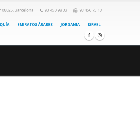
P 08025, Barcelona
93 450 98 33
93 456 75 13
QUÍA
EMIRATOS ÁRABES
JORDANIA
ISRAEL