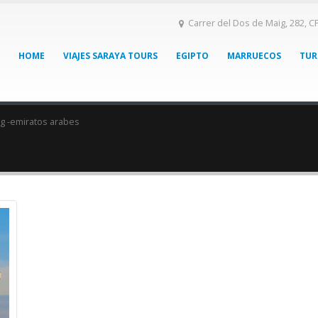
Carrer del Dos de Maig, 282, C
HOME
VIAJES SARAYA TOURS
EGIPTO
MARRUECOS
TUR
g -
emiratos arabes