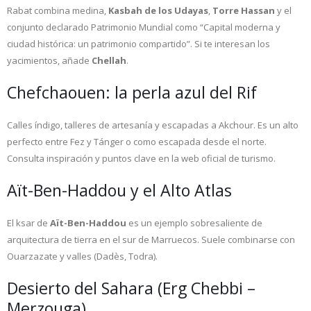
Rabat combina medina,
Kasbah de los Udayas
,
Torre Hassan
y el
conjunto declarado Patrimonio Mundial como “Capital moderna y
ciudad histórica: un patrimonio compartido”. Si te interesan los
yacimientos, añade
Chellah
.
Chefchaouen: la perla azul del Rif
Calles índigo, talleres de artesanía y escapadas a Akchour. Es un alto
perfecto entre Fez y Tánger o como escapada desde el norte.
Consulta inspiración y puntos clave en la web oficial de turismo.
Aït-Ben-Haddou y el Alto Atlas
El ksar de
Aït-Ben-Haddou
es un ejemplo sobresaliente de
arquitectura de tierra en el sur de Marruecos. Suele combinarse con
Ouarzazate y valles (Dadès, Todra).
Desierto del Sahara (Erg Chebbi –
Merzouga)