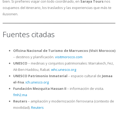
bien. Si prefieres viajar con todo coordinado, en
Saraya Tours
nos
ocupamos del itinerario, los traslados y las experiencias que más te
ilusionen.
Fuentes citadas
Oficina Nacional de Turismo de Marruecos (Visit Morocco)
– destinos y planificación.
visitmorocco.com
UNESCO
– medinas y conjuntos patrimoniales: Marrakech, Fez,
Aït-Ben-Haddou, Rabat.
whc.unesco.org
UNESCO Patrimonio Inmaterial
– espacio cultural de
Jemaa
el-Fna
.
ich.unesco.org
Fundación Mezquita Hassan II
– información de visita.
fmh2.ma
Reuters
– ampliación y modernización ferroviaria (contexto de
movilidad).
Reuters