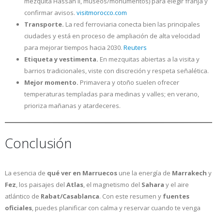
mezquita Hassan II, museos/monumentos) para elegir franja y
confirmar avisos.
visitmorocco.com
Transporte.
La red ferroviaria conecta bien las principales
ciudades y está en proceso de ampliación de alta velocidad
para mejorar tiempos hacia 2030.
Reuters
Etiqueta y vestimenta.
En mezquitas abiertas a la visita y
barrios tradicionales, viste con discreción y respeta señalética.
Mejor momento.
Primavera y otoño suelen ofrecer
temperaturas templadas para medinas y valles; en verano,
prioriza mañanas y atardeceres.
Conclusión
La esencia de
qué ver en Marruecos
une la energía de
Marrakech
y
Fez
, los paisajes del
Atlas
, el magnetismo del
Sahara
y el aire
atlántico de
Rabat/Casablanca
. Con este resumen y
fuentes
oficiales
, puedes planificar con calma y reservar cuando te venga