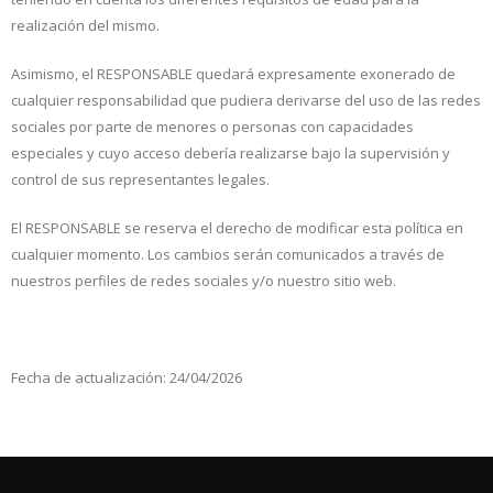
realización del mismo.
Asimismo, el RESPONSABLE quedará expresamente exonerado de
cualquier responsabilidad que pudiera derivarse del uso de las redes
sociales por parte de menores o personas con capacidades
especiales y cuyo acceso debería realizarse bajo la supervisión y
control de sus representantes legales.
El RESPONSABLE se reserva el derecho de modificar esta política en
cualquier momento. Los cambios serán comunicados a través de
nuestros perfiles de redes sociales y/o nuestro sitio web.
Fecha de actualización: 24/04/2026